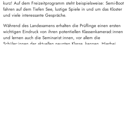
kurz! Auf dem Freizeitprogramm steht beispielsweise: Semi-Boot
fahren auf dem Tiefen See, lustige Spiele in und um das Kloster
und viele interessante Gespräche.
Während des Landexamens erhalten die Prüflinge einen ersten
wichtigen Eindruck von ihren potentiellen Klassenkamerad:innen
und lernen auch die Seminarist:innen, vor allem die
Schüler:innen der aktuellen neunten Klasse, kennen. Hierbei
zeigt sich oft schon, ob ein/e Jugendliche/r für das Leben in
einem Internat geeignet ist. Neben der schulischen Prüfung soll
beim Landexamen so auch die soziale Eignung der
Kandidat:innen für das Seminar festgestellt werden.
Die Termine für die Aufnahmetage („Landexamen“) sind:
Sonntag, 12. Juli, bis Mittwoch, 15. Juli 2026
Sonntag, 11. Juli, bis Mittwoch, 14. Juli 2027
AKTUELLER HINWEIS:
WIR HABEN NOCH PLÄTZE
FÜR DAS NEUE SCHULJAHR 26/27 FREI UND BIETEN
GERNE EIN NACH-LANDEXAMEN AN.